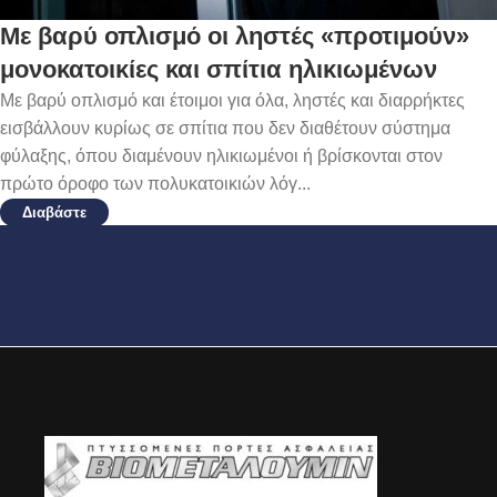
Με βαρύ οπλισμό οι ληστές «προτιμούν»
μονοκατοικίες και σπίτια ηλικιωμένων
Με βαρύ οπλισμό και έτοιμοι για όλα, ληστές και διαρρήκτες
εισβάλλουν κυρίως σε σπίτια που δεν διαθέτουν σύστημα
φύλαξης, όπου διαμένουν ηλικιωμένοι ή βρίσκονται στον
πρώτο όροφο των πολυκατοικιών λόγ...
Διαβάστε