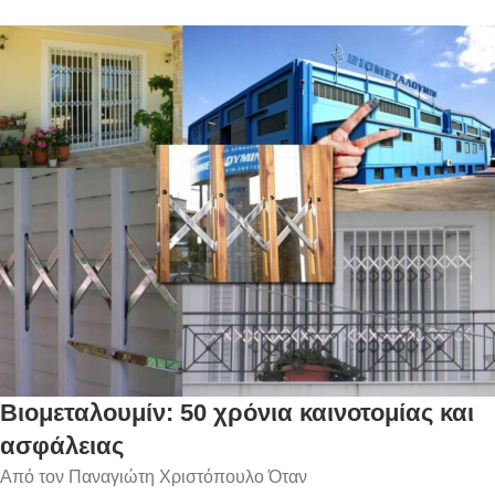
Βιομεταλουμίν: 50 χρόνια καινοτομίας και
ασφάλειας
Από τον Παναγιώτη Χριστόπουλο Όταν