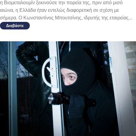
η Βιομεταλουμίν ξεκινούσε την πορεία της, πριν από μισό
αιώνα, η Ελλάδα ήταν εντελώς διαφορετική σε σχέση με
σήμερα. Ο Κωνσταντίνος Μπουτσίνης, ιδρυτής της εταιρείας...
Διαβάστε