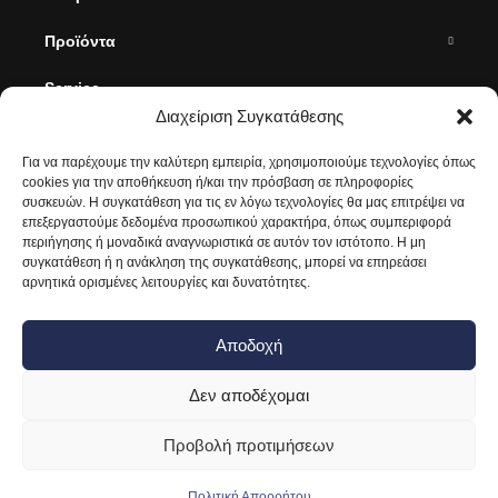
Προϊόντα
Service
Διαχείριση Συγκατάθεσης
Έργα
Για να παρέχουμε την καλύτερη εμπειρία, χρησιμοποιούμε τεχνολογίες όπως
Blog
cookies για την αποθήκευση ή/και την πρόσβαση σε πληροφορίες
συσκευών. Η συγκατάθεση για τις εν λόγω τεχνολογίες θα μας επιτρέψει να
επεξεργαστούμε δεδομένα προσωπικού χαρακτήρα, όπως συμπεριφορά
Επικοινωνία
περιήγησης ή μοναδικά αναγνωριστικά σε αυτόν τον ιστότοπο. Η μη
συγκατάθεση ή η ανάκληση της συγκατάθεσης, μπορεί να επηρεάσει
Στοιχεία Επικοινωνίας
αρνητικά ορισμένες λειτουργίες και δυνατότητες.
Θέση Πάτημα, Ασπρόπυργος,
Τ.Κ. 193 00, Τ.Θ. 162
Αποδοχή
210 5596860,
210 5596862
Δεν αποδέχομαι
info@viometaloumin.gr
Έκθεση Χαϊδαρίου
Προβολή προτιμήσεων
Κύπρου 8, Χαϊδάρι
Πολιτική Απορρήτου